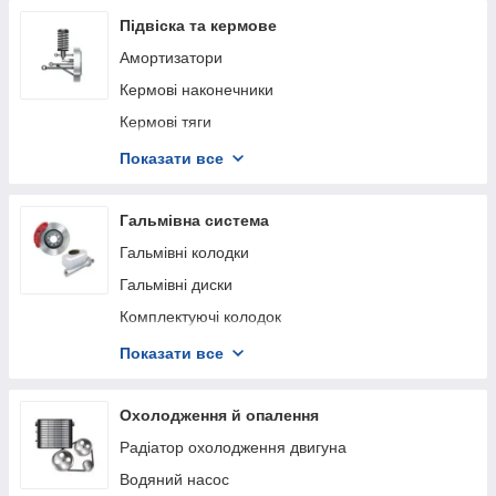
Підвіска та кермове
Амортизатори
Кермові наконечники
Кермові тяги
Кульові опори
Показати все
Важілі та тяги
Підшипник маточини
Гальмівна система
Кермова рейка та кріплення
Гальмівні колодки
Пружини та ресори
Гальмівні диски
Підшипник карданного вала
Комплектуючі колодок
Опора амортизатора
Гальмівний шланг
Показати все
Сайлентблоки
Суппорт
Стійки та втулки стабілізатора
Датчик АБС
Охолодження й опалення
Пильники та відбійники амортизаторів
Датчик зносу гальмівних колодок
Радіатор охолодження двигуна
Болти/гайки кріплення колеса
Датчик стоп сигналу
Водяний насос