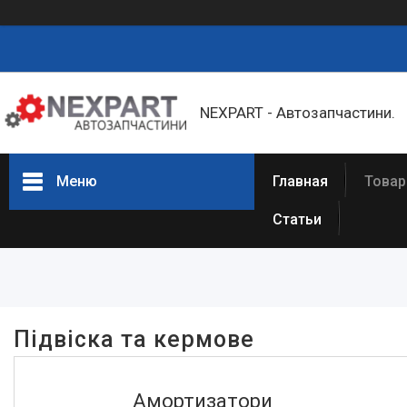
NEXPART - Автозапчастини.
Меню
Главная
Товар
Статьи
Фільтри
Ціна
Наявність
Підвіска та кермове
В наявності
27916
Амортизатори