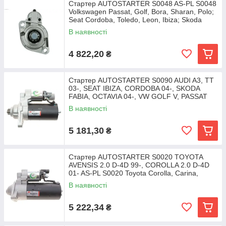
Стартер AUTOSTARTER S0048 AS-PL S0048
Volkswagen Passat, Golf, Bora, Sharan, Polo;
Seat Cordoba, Toledo, Leon, Ibiza; Skoda
В наявності
4 822,20
₴
Стартер AUTOSTARTER S0090 AUDI A3, TT
03-, SEAT IBIZA, CORDOBA 04-, SKODA
FABIA, OCTAVIA 04-, VW GOLF V, PASSAT
03- AS-PL S0090
В наявності
5 181,30
₴
Стартер AUTOSTARTER S0020 TOYOTA
AVENSIS 2.0 D-4D 99-, COROLLA 2.0 D-4D
01- AS-PL S0020 Toyota Corolla, Carina,
Avensis DRS7500,
В наявності
5 222,34
₴