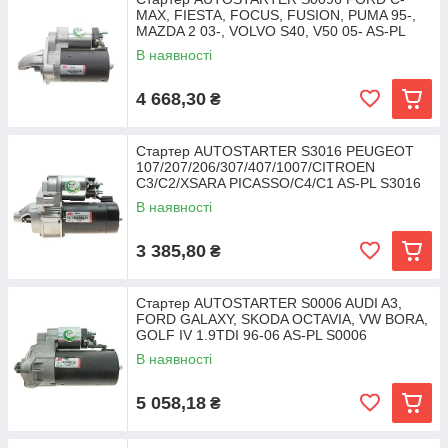
MAX, FIESTA, FOCUS, FUSION, PUMA 95-,
MAZDA 2 03-, VOLVO S40, V50 05- AS-PL
S0096 Ford Focus,
В наявності
4 668,30
₴
Стартер AUTOSTARTER S3016 PEUGEOT
107/207/206/307/407/1007/CITROEN
C3/C2/XSARA PICASSO/C4/C1 AS-PL S3016
Peugeot 208, 206, 308,
В наявності
3 385,80
₴
Стартер AUTOSTARTER S0006 AUDI A3,
FORD GALAXY, SKODA OCTAVIA, VW BORA,
GOLF IV 1.9TDI 96-06 AS-PL S0006
Volkswagen Golf, Passat,
В наявності
5 058,18
₴