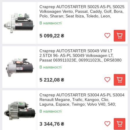
Стартер AUTOSTARTER S0025 AS-PL S0025
Volkswagen Vento, Passat, Caddy, Golf, Bora,
Polo, Sharan; Seat Ibiza, Toledo, Leon,
В наявності
5 099,22
₴
Стартер AUTOSTARTER S0049 VW LT
2.5TDI 96- AS-PL S0049 Volkswagen LT,
Passat 069911023E, 069911023L, DRS8380
В наявності
5 212,08
₴
Стартер AUTOSTARTER S3004 AS-PL S3004
Renault Megane, Trafic, Kangoo, Clio,
Laguna, Espace, Twingo; Volvo V40, S40;
Mitsubishi
В наявності
3 344,76
₴