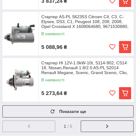
3 837,24
₴
Стартер AS-PL S6235S Citroen C4, C3, C-
Elysee, DS3, C1; Peugeot 108, 208, 2008;
Opel Crossland X 1608064680, 9671530880,
В наявності
5 088,96
₴
Стартер HI 12V-1.0kW-10t, S114-902, CS14
18, Nissan,Renault 1.8/2.0 AS-PL S2014
Renault Megane, Scenic, Grand Scenic, Clio,
В наявності
5 273,64
₴
Показати ще
1
/ 5