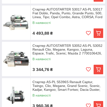
Стартер AUTOSTARTER S3017 AS-PL S3017
Fiat Doblo, Panda, Punto, Grande Punto, 500,
Linea, Tipo; Opel Combo, Astra, CORSA; Ford
KA;
В наявності
4 493,88
₴
Стартер AUTOSTARTER S3052 AS-PL S3052
Renault Clio, Megane, Kangoo, Laguna,
Espace, Trafic, Scenic; Mazda 2 7700106426,
В наявності
3 344,76
₴
Стартер AS-PL S5396S Renault Captur,
Twingo, Clio, Megane, Grand Scenic, Scenic,
Kadjar, Kangoo; Smart Fortwo; Dacia Duster,
Logan
В наявності
3 960,36
₴