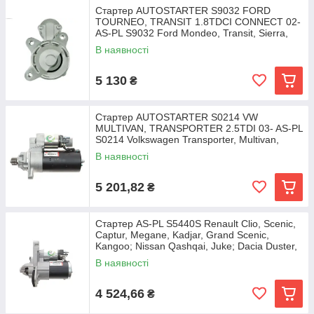
Стартер AUTOSTARTER S9032 FORD
TOURNEO, TRANSIT 1.8TDCI CONNECT 02-
AS-PL S9032 Ford Mondeo, Transit, Sierra,
Fiesta, Connect
В наявності
5 130
₴
Стартер AUTOSTARTER S0214 VW
MULTIVAN, TRANSPORTER 2.5TDI 03- AS-PL
S0214 Volkswagen Transporter, Multivan,
Tiguan 02M911023Q,
В наявності
5 201,82
₴
Стартер AS-PL S5440S Renault Clio, Scenic,
Captur, Megane, Kadjar, Grand Scenic,
Kangoo; Nissan Qashqai, Juke; Dacia Duster,
Logan
В наявності
4 524,66
₴