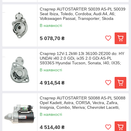
Стартер AUTOSTARTER S0039 AS-PL S0039
Seat Ibiza, Toledo, Cordoba; Audi A4, A6;
Volkswagen Passat, Transporter; Skoda
Superb
В наявності
5 078,70
₴
Стартер 12V-1.2kW-13t 36100-2E200 do: HY
UNDAI i40 2.0 GDi, ix35 2.0 GDi AS-PL
S9336S Hyundai Tucson, Sonata, I40, IX35;
KIA
В наявності
4 914,54
₴
Стартер AUTOSTARTER S0088 AS-PL S0088
Opel Kadett, Astra, CORSA, Vectra, Zafira,
Insignia, Combo, Meriva; Chevrolet Lacetti,
Aveo,
В наявності
4 514,40
₴