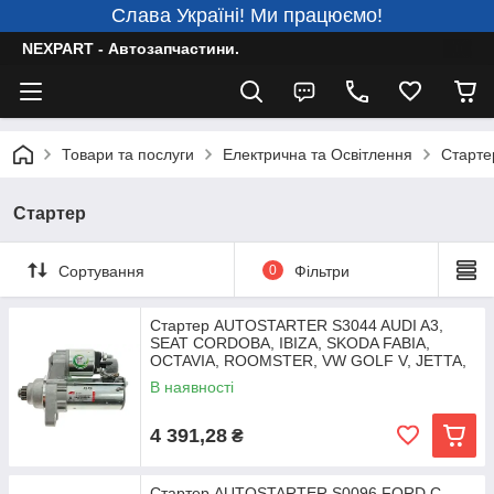
Слава Україні! Ми працюємо!
NEXPART - Автозапчастини.
Товари та послуги
Електрична та Освітлення
Старте
Стартер
Сортування
0
Фільтри
Стартер AUTOSTARTER S3044 AUDI A3,
SEAT CORDOBA, IBIZA, SKODA FABIA,
OCTAVIA, ROOMSTER, VW GOLF V, JETTA,
POLO 1.2, 1.4, 1.6, 2.0
В наявності
4 391,28
₴
Стартер AUTOSTARTER S0096 FORD C-