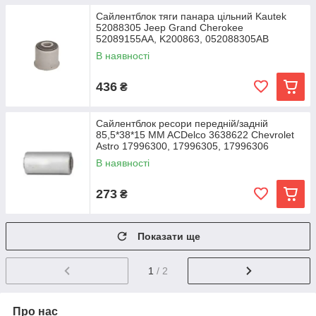
Сайлентблок тяги панара цільний Kautek
52088305 Jeep Grand Cherokee
52089155AA, K200863, 052088305AB
В наявності
436
₴
Сайлентблок ресори передній/задній
85,5*38*15 MM ACDelco 3638622 Chevrolet
Astro 17996300, 17996305, 17996306
В наявності
273
₴
Показати ще
1
/ 2
Про нас