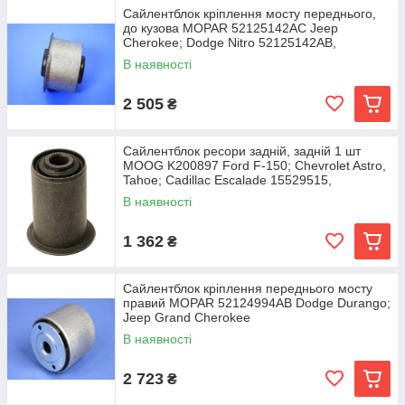
Сайлентблок кріплення мосту переднього,
до кузова MOPAR 52125142AC Jeep
Cherokee; Dodge Nitro 52125142AB,
52125443AA, 052125142AB
В наявності
2 505
₴
Сайлентблок ресори задній, задній 1 шт
MOOG K200897 Ford F-150; Chevrolet Astro,
Tahoe; Cadillac Escalade 15529515,
88913006,
В наявності
1 362
₴
Сайлентблок кріплення переднього мосту
правий MOPAR 52124994AB Dodge Durango;
Jeep Grand Cherokee
В наявності
2 723
₴