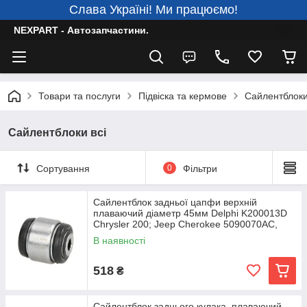
Слава Україні! Ми працюємо!
NEXPART - Автозапчастини.
Товари та послуги
Підвіска та кермове
Сайлентблоки
Сайлентблоки всі
Сортування
0
Фільтри
Сайлентблок задньої цапфи верхній
плаваючий діаметр 45мм Delphi K200013D
Chrysler 200; Jeep Cherokee 5090070AC,
5090071AC,
В наявності
518
₴
Сайлентблок заднього кулака, плаваючий