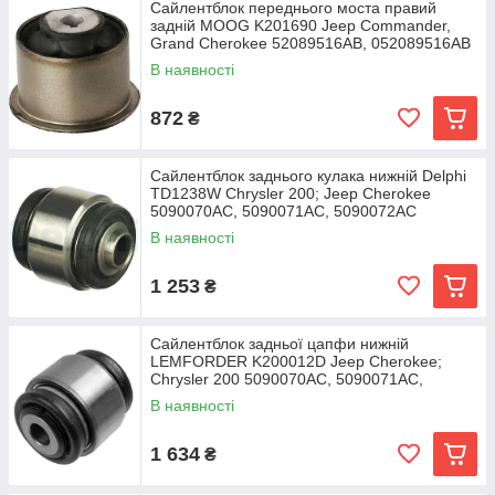
Сайлентблок переднього моста правий
задній MOOG K201690 Jeep Commander,
Grand Cherokee 52089516AB, 052089516AB
В наявності
872
₴
Сайлентблок заднього кулака нижній Delphi
TD1238W Chrysler 200; Jeep Cherokee
5090070AC, 5090071AC, 5090072AC
В наявності
1 253
₴
Сайлентблок задньої цапфи нижній
LEMFORDER K200012D Jeep Cherokee;
Chrysler 200 5090070AC, 5090071AC,
5090073AD
В наявності
1 634
₴