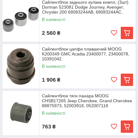
Сайлентблок заднього кулака компл, (3шт)
Dorman 523081 Dodge Journey, Avenger;
Chrysler 200 68083244AB, 68083244AC,
68083244AD
В наявності
2 560
₴
Сайлентблок цапфи плаваючий MOOG
K200349 GMC Acadia 23400077, 23400078,
10391042
В наявності
1 906
₴
Сайлентблок тяги панара MOOG
CHSB17265 Jeep Cherokee, Grand Cherokee
88875973, 52003918, 052007118
В наявності
763
₴