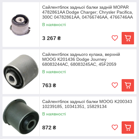
Сайлентблок задньої балки задній MOPAR
4782861AA Dodge Charger; Chrysler Pacifica,
300C 04782861AA, 04766746AA, 4766746AA
В наявності
3 267
₴
Сайлентблок заднього кулака, верхній
MOOG K201436 Dodge Journey
68083244AC, 68083245AC, 45F2059
В наявності
763
₴
Сайлентблок задньої балки MOOG K200343
10239185, 10341351, 15829134
В наявності
872
₴