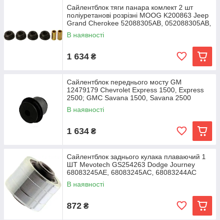
Сайлентблок тяги панара комлект 2 шт
поліуретанові розрізні MOOG K200863 Jeep
Grand Cherokee 52088305AB, 052088305AB,
52088305
В наявності
1 634
₴
Сайлентблок переднього мосту GM
12479179 Chevrolet Express 1500, Express
2500; GMC Savana 1500, Savana 2500
В наявності
1 634
₴
Сайлентблок заднього кулака плаваючий 1
ШТ Mevotech GS254263 Dodge Journey
68083245AE, 68083245AC, 68083244AC
В наявності
872
₴