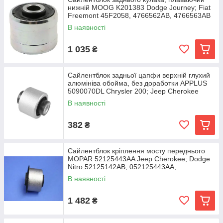
нижній MOOG K201383 Dodge Journey; Fiat
Freemont 45F2058, 4766562AB, 4766563AB
В наявності
1 035
₴
Сайлентблок задньої цапфи верхній глухий
алюмiнiва обойма, без доработки APPLUS
5090070DL Chrysler 200; Jeep Cherokee
5090070AC,
В наявності
382
₴
Сайлентблок кріплення мосту переднього
MOPAR 52125443AA Jeep Cherokee; Dodge
Nitro 52125142AB, 052125443AA,
052125142AB
В наявності
1 482
₴