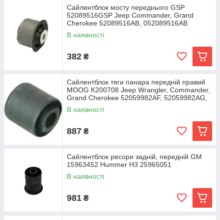
Сайлентблок мосту переднього GSP
52089516GSP Jeep Commander, Grand
Cherokee 52089516AB, 052089516AB
В наявності
382
₴
Сайлентблок тяги панара передній правий
MOOG K200708 Jeep Wrangler, Commander,
Grand Cherokee 52059982AF, 52059982AG,
52059983AF
В наявності
887
₴
Cайлентблок ресори задній, передній GM
15963452 Hummer H3 25965051
В наявності
981
₴