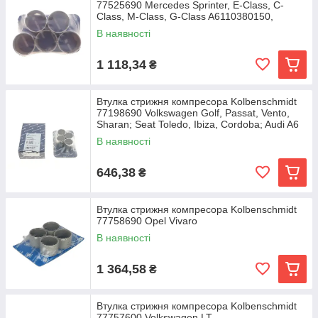
77525690 Mercedes Sprinter, E-Class, C-
Class, M-Class, G-Class A6110380150,
A6110380050,
В наявності
1 118,34
₴
Втулка стрижня компресора Kolbenschmidt
77198690 Volkswagen Golf, Passat, Vento,
Sharan; Seat Toledo, Ibiza, Cordoba; Audi A6
В наявності
646,38
₴
Втулка стрижня компресора Kolbenschmidt
77758690 Opel Vivaro
В наявності
1 364,58
₴
Втулка стрижня компресора Kolbenschmidt
77757600 Volkswagen LT