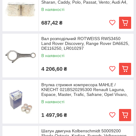
Sharan, Caddy, Polo, Passat, Vento; Audi A4,
A6,
В наявності
687,42
₴
Вал розподільчий ROTWEISS RWS3450
Land Rover Discovery, Range Rover DA6625,
DE116250, LR010297
В наявності
4 206,60
₴
Втулка стрижня компресора MAHLE /
KNECHT 021BS20295300 Renault Laguna,
Espace, Master, Trafic, Safrane; Opel Vivaro,
Movano;
В наявності
1 497,96
₴
Шатун двигуна Kolbenschmidt 50009200
Skoda Octavia, Kodiaq, Superb; Volkswagen