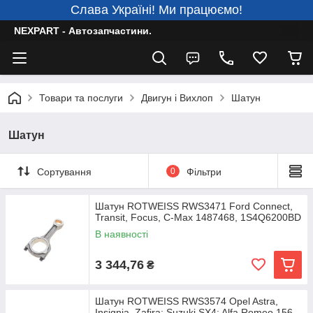
Слава Україні! Ми працюємо!
NEXPART - Автозапчастини.
Товари та послуги
Двигун і Вихлоп
Шатун
Шатун
Сортування
0
Фільтри
Шатун ROTWEISS RWS3471 Ford Connect,
Transit, Focus, C-Max 1487468, 1S4Q6200BD
В наявності
3 344,76
₴
Шатун ROTWEISS RWS3574 Opel Astra,
Insignia, Zafira; Suzuki SX4; Alfa Romeo 156