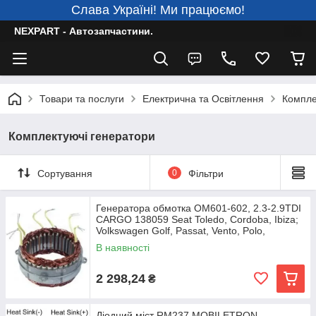
Слава Україні! Ми працюємо!
NEXPART - Автозапчастини.
Товари та послуги
Електрична та Освітлення
Компле
Комплектуючі генератори
Сортування
0
Фільтри
Генератора обмотка OM601-602, 2.3-2.9TDI
CARGO 138059 Seat Toledo, Cordoba, Ibiza;
Volkswagen Golf, Passat, Vento, Polo,
В наявності
2 298,24
₴
Діодний міст RM237 MOBILETRON