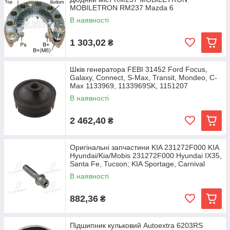
MOBILETRON RM237 Mazda 6
В наявності
1 303,02
₴
Шків генератора FEBI 31452 Ford Focus,
Galaxy, Connect, S-Max, Transit, Mondeo, C-
Max 1133969, 1133969SK, 1151207
В наявності
2 462,40
₴
Оригінальні запчастини KIA 231272F000 KIA
Hyundai/Kia/Mobis 231272F000 Hyundai IX35,
Santa Fe, Tucson; KIA Sportage, Carnival
В наявності
882,36
₴
Підшипник кульковий Autoextra 6203RS