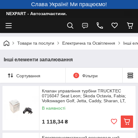
Слава Україні! Ми працюємо!
NEXPART - Автозапчастини.
Товари та послуги
Електрична та Освітлення
Інші е
Інші елементи запалювання
Сортування
0
Фільтри
Клапан управління турбіни TRUCKTEC
0716047 Seat Leon; Skoda Octavia, Fabia;
Volkswagen Golf, Jetta, Caddy, Sharan, LT,
В наявності
1 118,34
₴
Електропневматичний регулювальний