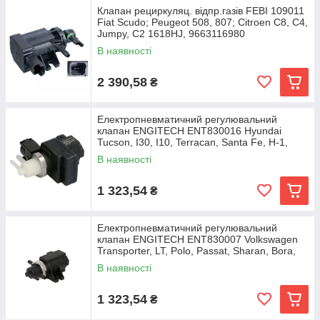
Клапан рециркуляц. відпр.газів FEBI 109011
Fiat Scudo; Peugeot 508, 807; Citroen C8, C4,
Jumpy, C2 1618HJ, 9663116980
В наявності
2 390,58
₴
Електропневматичний регулювальний
клапан ENGITECH ENT830016 Hyundai
Tucson, I30, I10, Terracan, Santa Fe, H-1,
H100, Elantra;
В наявності
1 323,54
₴
Електропневматичний регулювальний
клапан ENGITECH ENT830007 Volkswagen
Transporter, LT, Polo, Passat, Sharan, Bora,
Golf, Caddy;
В наявності
1 323,54
₴