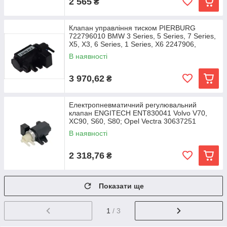
2 565
₴
Клапан управління тиском PIERBURG
722796010 BMW 3 Series, 5 Series, 7 Series,
X5, X3, 6 Series, 1 Series, X6 2247906,
11742247906,
В наявності
3 970,62
₴
Електропневматичний регулювальний
клапан ENGITECH ENT830041 Volvo V70,
XC90, S60, S80; Opel Vectra 30637251
В наявності
2 318,76
₴
Показати ще
1
/ 3