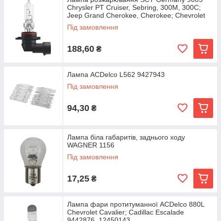
Chrysler PT Cruiser, Sebring, 300M, 300C;
Jeep Grand Cherokee, Cherokee; Chevrolet
Camaro,
Під замовлення
188,60
₴
Лампа ACDelco L562 9427943
Під замовлення
94,30
₴
Лампа біла габаритів, заднього ходу
WAGNER 1156
Під замовлення
17,25
₴
Лампа фари протитуманної ACDelco 880L
Chevrolet Cavalier; Cadillac Escalade
9442876, 12450143