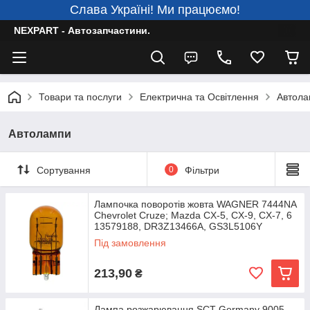
Слава Україні! Ми працюємо!
NEXPART - Автозапчастини.
Товари та послуги
Електрична та Освітлення
Автола
Автолампи
Сортування
0
Фільтри
Лампочка поворотів жовта WAGNER 7444NA
Chevrolet Cruze; Mazda CX-5, CX-9, CX-7, 6
13579188, DR3Z13466A, GS3L5106Y
Під замовлення
213,90
₴
Лампа розжарювання SCT Germany 9005