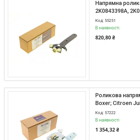
Напрямна ролика
2K0843398A, 2K
55251
В наявності
820,80 ₴
Роликова напрямн
Boxer; Citroen J
57222
В наявності
1 354,32 ₴