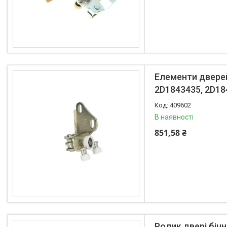
Елементи дверей
2D1843435, 2D18
409602
В наявності
851,58 ₴
Ролик двері бічн