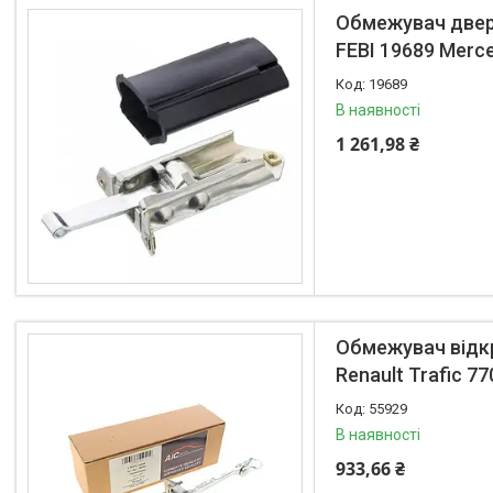
Обмежувач двере
FEBI 19689 Merce
19689
В наявності
1 261,98 ₴
Обмежувач відкри
Renault Trafic 7
55929
В наявності
933,66 ₴