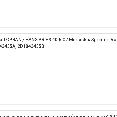
 TOPRAN / HANS PRIES 409602 Mercedes Sprinter; Vo
43435A, 2D1843435B
ої/зсувної, правий центральний (з кронштейном) AIC 