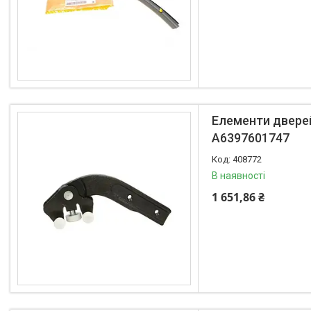
Елементи дверей
A6397601747
408772
В наявності
1 651,86 ₴