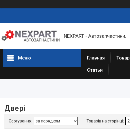
NEXPART - Автозапчастини.
Меню
Главная
Товар
Статьи
Фільтри
Ціна
Наявність
Двері
В наявності
640