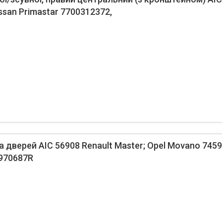
issan Primastar 7700312372,
 дверей AIC 56908 Renault Master; Opel Movano 745
5970687R