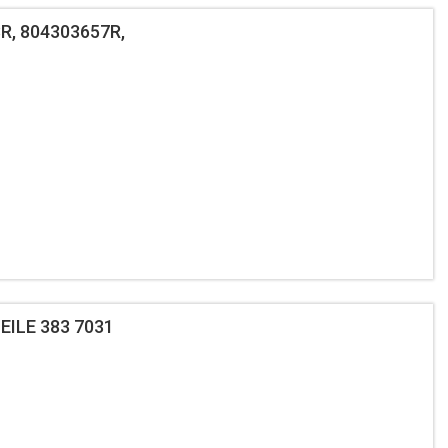
R, 804303657R,
EILE 383 7031