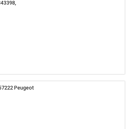
843398,
 57222 Peugeot