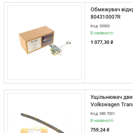
Обмежувач відкр
Товары и услуги
804310007R
О нас
55933
Отзывы
В наявності
1 077,30 ₴
Ущільнювач двер
Volkswagen Tran
383 7031
В наявності
759,24 ₴