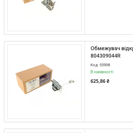
Обмежувач відкр
804309044R
55938
В наявності
625,86 ₴