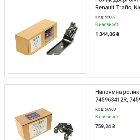
Renault Trafic; N
55887
В наявності
1 344,06 ₴
Напрямна ролика
745963412R, 74
56908
В наявності
759,24 ₴