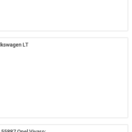
lkswagen LT
55887 Opel Vivaro;