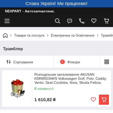
Слава Україні! Ми працюємо!
NEXPART - Автозапчастини.
Товари та послуги
Електрична та Освітлення
Трамб
Трамблер
Сортування
0
Фільтри
Розподільник запалювання AKUSAN
K08W003AKN Volkswagen Golf, Polo, Caddy,
Vento; Seat Cordoba, Ibiza; Skoda Felicia,
Octavia
В наявності
1 610,82
₴