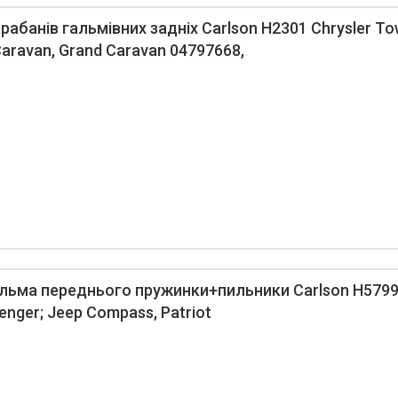
абанів гальмівних задніх Carlson H2301 Chrysler To
aravan, Grand Caravan 04797668,
ьма переднього пружинки+пильники Carlson H5799 C
venger; Jeep Compass, Patriot