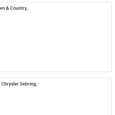
wn & Country,
hrysler Sebring;