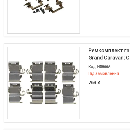
Ремкомплект гал
Grand Caravan; Ch
H5866A
Під замовлення
763 ₴