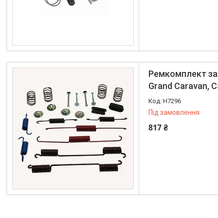
Ремкомплект зад
Grand Caravan, C
H7296
Під замовлення
817 ₴