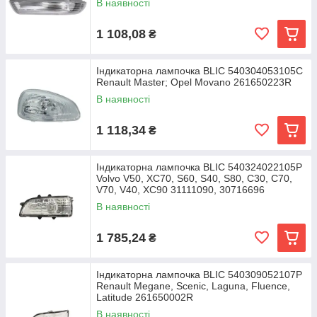
В наявності
1 108,08
₴
Індикаторна лампочка BLIC 540304053105C
Renault Master; Opel Movano 261650223R
В наявності
1 118,34
₴
Індикаторна лампочка BLIC 540324022105P
Volvo V50, XC70, S60, S40, S80, C30, C70,
V70, V40, XC90 31111090, 30716696
В наявності
1 785,24
₴
Індикаторна лампочка BLIC 540309052107P
Renault Megane, Scenic, Laguna, Fluence,
Latitude 261650002R
В наявності