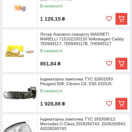
В наявності
1 128,15
₴
Ліхтар бокового повороту MAGNETI
MARELLI 715102100120 Volkswagen Caddy
7E0949117, 7E0949117B, 7H0949117
В наявності
861,84
₴
Індикаторна лампочка TYC 32601093
Peugeot 508; Citroen C4, DS5 6325J5
В наявності
1 928,88
₴
Індикаторна лампочка TYC 183358012
Mercedes C-Class 2028260743, 2028260943,
A2028260743