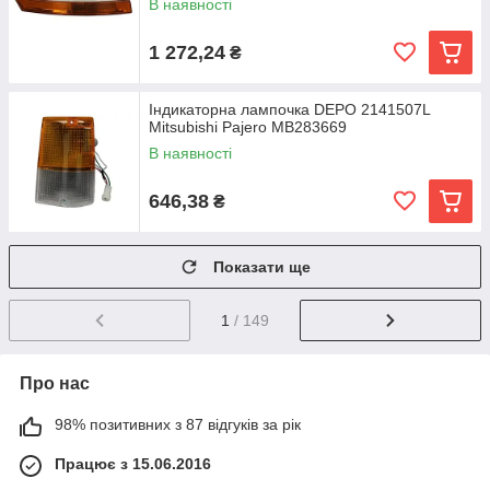
В наявності
1 272,24
₴
Індикаторна лампочка DEPO 2141507L
Mitsubishi Pajero MB283669
В наявності
646,38
₴
Показати ще
1
/ 149
Про нас
98% позитивних з 87 відгуків за рік
Працює з 15.06.2016