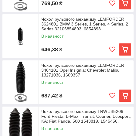
769,50
₴
Чохол рульового механізму LEMFORDER
3624801 BMW 3 Series, 1 Series, 4 Series, 2
Series 32106854893, 6854893
В наявності
646,38
₴
Чохол рульового механізму LEMFORDER
3464101 Opel Insignia; Chevrolet Malibu
13271036, 1609357
В наявності
687,42
₴
Чохол рульового механізму TRW JBE206
Ford Fiesta, B-Max, Transit, Courier, Ecosport,
KA; Fiat Panda, 500 1543819, 1545456,
1546265
В наявності