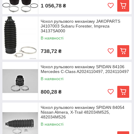
1 056,78
₴
Чохол рульового механізму JAKOPARTS
J4107003 Subaru Forester, Impreza
34137SA000
В наявності
738,72
₴
Чохол рульового механізму SPIDAN 84106
Mercedes C-Class A2024110497, 2024110497
В наявності
800,28
₴
Чохол рульового механізму SPIDAN 84054
Nissan Almera, X-Trail 482034M525,
482034M526
В наявності