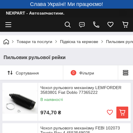
Слава Україні! Ми працюємо!
NEXPART - Автозапчастини.
Товари та послуги
Підвіска та кермове
Пильовик рул
Пильовик рульової рейки
Сортування
0
Фільтри
Чохол рульового механізму LEMFORDER
3583801 Fiat Doblo 77365222
В наявності
974,70
₴
Чохол рульового механізму FEBI 102073
Toyota Rav-4 4553549025