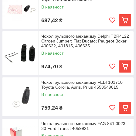
В наявності
687,42
₴
Чохол рульового механізму Delphi TBR4122
Citroen Jumper; Fiat Ducato; Peugeot Boxer
400622, 401815, 406635
В наявності
974,70
₴
Чохол рульового механізму FEBI 101710
Toyota Corolla, Auris, Prius 4553549015
В наявності
759,24
₴
Чохол рульового механізму FAG 841 0023
30 Ford Transit 4059921
В наявності