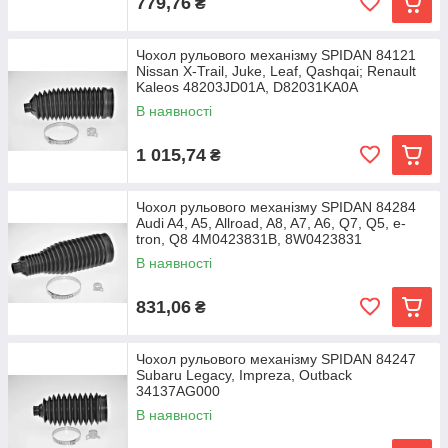
779,76
₴
Чохол рульового механізму SPIDAN 84121
Nissan X-Trail, Juke, Leaf, Qashqai; Renault
Kaleos 48203JD01A, D82031KA0A
В наявності
1 015,74
₴
Чохол рульового механізму SPIDAN 84284
Audi A4, A5, Allroad, A8, A7, A6, Q7, Q5, e-
tron, Q8 4M0423831B, 8W0423831
В наявності
831,06
₴
Чохол рульового механізму SPIDAN 84247
Subaru Legacy, Impreza, Outback
34137AG000
В наявності