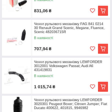
831,06
₴
Чохол рульового механізму FAG 841 0214
30 Renault Grand Scenic, Megane, Fluence,
Scenic 482036715R
В наявності
707,94
₴
Чохол рульового механізму LEMFORDER
3012001 Volkswagen Passat; Audi A6
431419831
В наявності
1 015,74
₴
Чохол рульового механізму LEMFORDER
3020301 Peugeot Boxer; Citroen Jumper; Fiat
Ducato 400622, 401815, 9946982