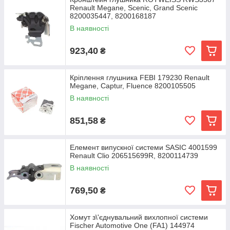
Renault Megane, Scenic, Grand Scenic
8200035447, 8200168187
В наявності
923,40
₴
Кріплення глушника FEBI 179230 Renault
Megane, Captur, Fluence 8200105505
В наявності
851,58
₴
Елемент випускної системи SASIC 4001599
Renault Clio 206515699R, 8200114739
В наявності
769,50
₴
Хомут з\'єднувальний вихлопної системи
Fischer Automotive One (FA1) 144974