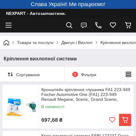
Слава Україні! Ми працюємо!
NEXPART - Автозапчастини.
Товари та послуги
Двигун і Вихлоп
Кріплення вихлоп
Кріплення вихлопної системи
Сортування
0
Фільтри
Кронштейн кріплення глушника FA1 223-949
Fischer Automotive One (FA1) 223-949
Renault Megane, Scenic, Grand Scenic,
Fluence,
В наявності
697,68
₴
Крюк вихлопної системи FEBI 173237 Dacia