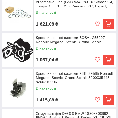
Automotive One (FA1) 934-980.10 Citroen C4,
Jumpy, C5, C8, DS5; Peugeot 307, Expert,
807,
В наявності
1 621,08
₴
Крюк вихлопної системи BOSAL 255207
Renault Megane, Scenic, Grand Scenic
В наявності
1 067,04
₴
Крюк вихлопної системи FEBI 29585 Renault
Megane, Scenic, Grand Scenic 8200035448,
8200310006
В наявності
1 415,88
₴
Хомут саж.філ.D=66.6 BMW 18308506992
BMW 1 Series, 3 Series, 5 Series, X3, X5, X6