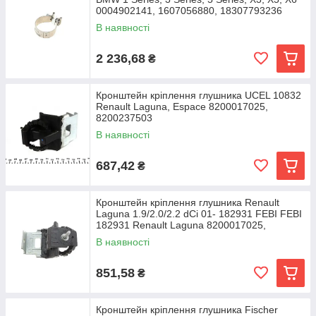
0004902141, 1607056880, 18307793236
В наявності
2 236,68
₴
Кронштейн кріплення глушника UCEL 10832
Renault Laguna, Espace 8200017025,
8200237503
В наявності
687,42
₴
Кронштейн кріплення глушника Renault
Laguna 1.9/2.0/2.2 dCi 01- 182931 FEBI FEBI
182931 Renault Laguna 8200017025,
8200237503
В наявності
851,58
₴
Кронштейн кріплення глушника Fischer