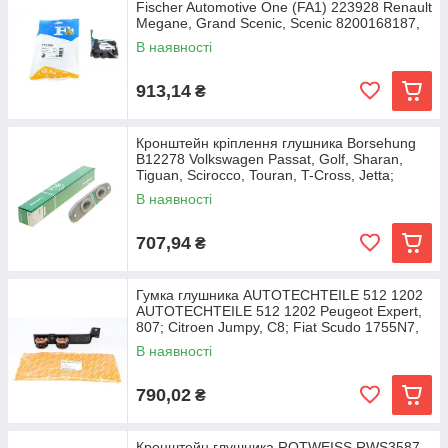
Fischer Automotive One (FA1) 223928 Renault
Megane, Grand Scenic, Scenic 8200168187,
В наявності
913,14
₴
Кронштейн кріплення глушника Borsehung
B12278 Volkswagen Passat, Golf, Sharan,
Tiguan, Scirocco, Touran, T-Cross, Jetta;
Skoda
В наявності
707,94
₴
Гумка глушника AUTOTECHTEILE 512 1202
AUTOTECHTEILE 512 1202 Peugeot Expert,
807; Citroen Jumpy, C8; Fiat Scudo 1755N7,
1400303280
В наявності
790,02
₴
Кронштейн глушника ROTWEISS RWS3587