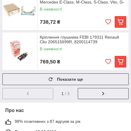
Mercedes E-Class, M-Class, S-Class, Vito, G-
Class
В наявності
738,72
₴
Кріплення глушника FEBI 179311 Renault
Clio 206515699R, 8200114739
В наявності
769,50
₴
Показати ще
1
/ 3
Про нас
98% позитивних з 87 відгуків за рік