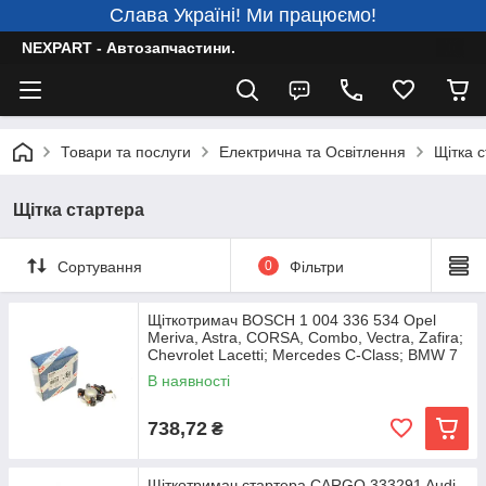
Слава Україні! Ми працюємо!
NEXPART - Автозапчастини.
Товари та послуги
Електрична та Освітлення
Щітка 
Щітка стартера
Сортування
0
Фільтри
Щіткотримач BOSCH 1 004 336 534 Opel
Meriva, Astra, CORSA, Combo, Vectra, Zafira;
Chevrolet Lacetti; Mercedes C-Class; BMW 7
В наявності
738,72
₴
Щіткотримач стартера CARGO 333291 Audi