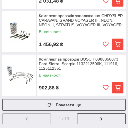
2 031,48
₴
Комплект проводів запалювання CHRYSLER
CARAVAN, GRAND VOYAGER III, NEON,
NEON II, STRATUS, VOYAGER III, VOYAGER
IV DODGE CARAVAN,
В наявності
1 456,92
₴
Комплект вв проводів BOSCH 0986356873
Ford Sierra, Scorpio 1132212506K, 111916,
1125112351
В наявності
902,88
₴
Показати ще
1
/ 13