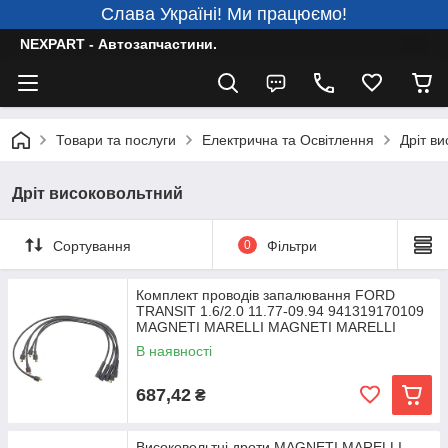
Слава Україні! Ми працюємо!
NEXPART - Автозапчастини.
Товари та послуги
Електрична та Освітлення
Дріт в
Дріт високовольтний
Сортування
0
Фільтри
Комплект проводів запалювання FORD
TRANSIT 1.6/2.0 11.77-09.94 941319170109
MAGNETI MARELLI MAGNETI MARELLI
941319170109 Ford
В наявності
687,42
₴
Високовольтні дроти MAGNETI MARELLI