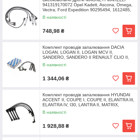
941319170072 Opel Kadett, Ascona, Omega,
Vectra; Ford Expedition 90295494, 1612485,
90295495
В наявності
748,98
₴
Комплект проводів запалювання DACIA
LOGAN, LOGAN II, LOGAN MCV II,
SANDERO, SANDERO II RENAULT CLIO II,
CLIO III, CLIO
В наявності
1 344,06
₴
Комплект проводів запалювання HYUNDAI
ACCENT II, COUPE I, COUPE II, ELANTRA III,
ELANTRA IV, I30, LANTRA II, MATRIX,
TIBURON,
В наявності
1 928,88
₴