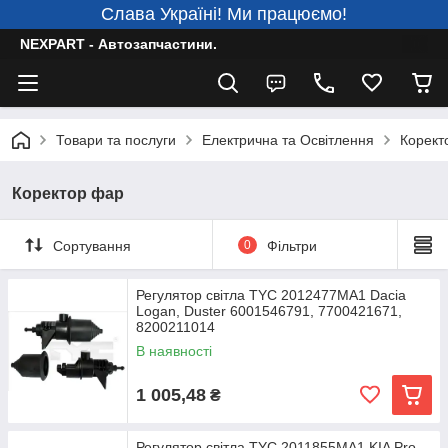
Слава Україні! Ми працюємо!
NEXPART - Автозапчастини.
Товари та послуги
Електрична та Освітлення
Корект
Коректор фар
Сортування
0
Фільтри
Регулятор світла TYC 2012477MA1 Dacia
Logan, Duster 6001546791, 7700421671,
8200211014
В наявності
1 005,48
₴
Регулятор світла TYC 2011855MA1 KIA Pro