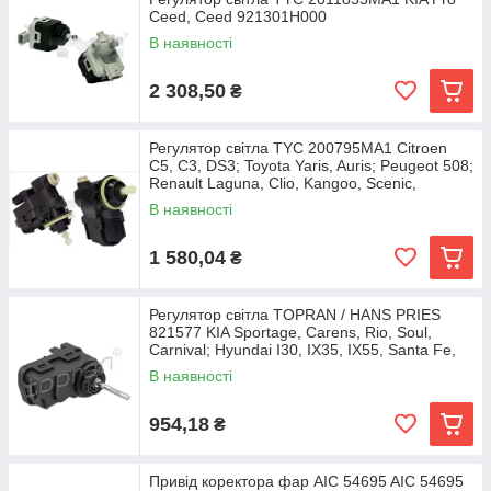
Ceed, Ceed 921301H000
В наявності
2 308,50
₴
Регулятор світла TYC 200795MA1 Citroen
C5, C3, DS3; Toyota Yaris, Auris; Peugeot 508;
Renault Laguna, Clio, Kangoo, Scenic,
В наявності
1 580,04
₴
Регулятор світла TOPRAN / HANS PRIES
821577 KIA Sportage, Carens, Rio, Soul,
Carnival; Hyundai I30, IX35, IX55, Santa Fe,
Elantra,
В наявності
954,18
₴
Привід коректора фар AIC 54695 AIC 54695