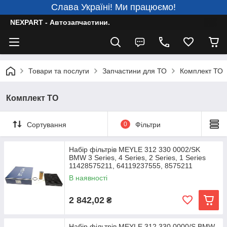
Слава Україні! Ми працюємо!
NEXPART - Автозапчастини.
Товари та послуги
Запчастини для ТО
Комплект ТО
Комплект ТО
Сортування
0
Фільтри
Набір фільтрів MEYLE 312 330 0002/SK
BMW 3 Series, 4 Series, 2 Series, 1 Series
11428575211, 64119237555, 8575211
В наявності
2 842,02
₴
Набір фільтрів MEYLE 312 330 0000/S BMW