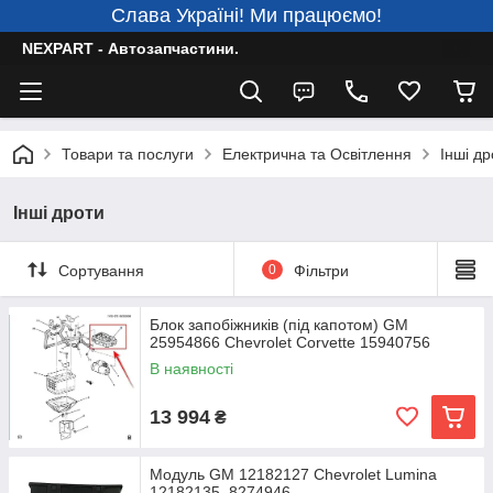
Слава Україні! Ми працюємо!
NEXPART - Автозапчастини.
Товари та послуги
Електрична та Освітлення
Інші др
Інші дроти
Сортування
0
Фільтри
Блок запобіжників (під капотом) GM
25954866 Chevrolet Corvette 15940756
В наявності
13 994
₴
Модуль GM 12182127 Chevrolet Lumina
12182135, 8274946