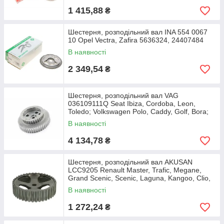
1 415,88
₴
Шестерня, розподільний вал INA 554 0067
10 Opel Vectra, Zafira 5636324, 24407484
В наявності
2 349,54
₴
Шестерня, розподільний вал VAG
036109111Q Seat Ibiza, Cordoba, Leon,
Toledo; Volkswagen Polo, Caddy, Golf, Bora;
Skoda Octavia,
В наявності
4 134,78
₴
Шестерня, розподільний вал AKUSAN
LCC9205 Renault Master, Trafic, Megane,
Grand Scenic, Scenic, Laguna, Kangoo, Clio,
Espace; Opel
В наявності
1 272,24
₴