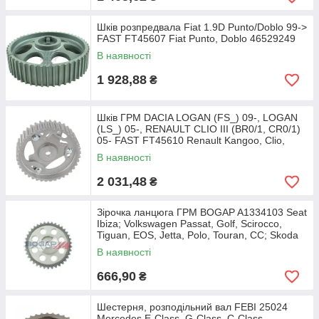
Шків розпредвала Fiat 1.9D Punto/Doblo 99->
FAST FT45607 Fiat Punto, Doblo 46529249
В наявності
1 928,88
₴
Шків ГРМ DACIA LOGAN (FS_) 09-, LOGAN
(LS_) 05-, RENAULT CLIO III (BR0/1, CR0/1)
05- FAST FT45610 Renault Kangoo, Clio,
Megane,
В наявності
2 031,48
₴
Зірочка ланцюга ГРМ BOGAP A1334103 Seat
Ibiza; Volkswagen Passat, Golf, Scirocco,
Tiguan, EOS, Jetta, Polo, Touran, CC; Skoda
В наявності
666,90
₴
Шестерня, розподільний вал FEBI 25024
Mercedes E-Class, G-Class, C-Class