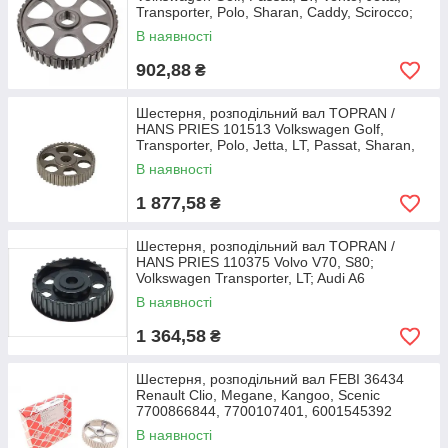
Transporter, Polo, Sharan, Caddy, Scirocco;
Audi
В наявності
902,88
₴
Шестерня, розподільний вал TOPRAN /
HANS PRIES 101513 Volkswagen Golf,
Transporter, Polo, Jetta, LT, Passat, Sharan,
Vento; Audi
В наявності
1 877,58
₴
Шестерня, розподільний вал TOPRAN /
HANS PRIES 110375 Volvo V70, S80;
Volkswagen Transporter, LT; Audi A6
074130111H, 9180619
В наявності
1 364,58
₴
Шестерня, розподільний вал FEBI 36434
Renault Clio, Megane, Kangoo, Scenic
7700866844, 7700107401, 6001545392
В наявності