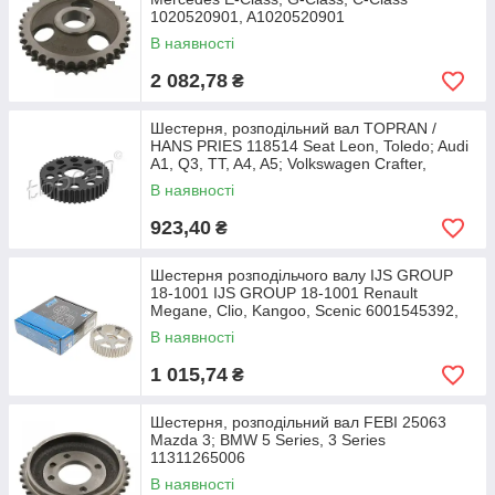
1020520901, A1020520901
В наявності
2 082,78
₴
Шестерня, розподільний вал TOPRAN /
HANS PRIES 118514 Seat Leon, Toledo; Audi
A1, Q3, TT, A4, A5; Volkswagen Crafter,
Scirocco,
В наявності
923,40
₴
Шестерня розподільчого валу IJS GROUP
18-1001 IJS GROUP 18-1001 Renault
Megane, Clio, Kangoo, Scenic 6001545392,
7700107401,
В наявності
1 015,74
₴
Шестерня, розподільний вал FEBI 25063
Mazda 3; BMW 5 Series, 3 Series
11311265006
В наявності