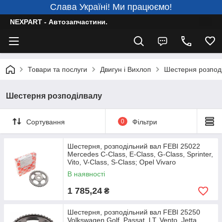
Слава Україні! Ми працюємо!
NEXPART - Автозапчастини.
Товари та послуги
Двигун і Вихлоп
Шестерня розпод
Шестерня розподілвалу
Сортування
0
Фільтри
Шестерня, розподільний вал FEBI 25022
Mercedes C-Class, E-Class, G-Class, Sprinter,
Vito, V-Class, S-Class; Opel Vivaro
В наявності
1 785,24
₴
Шестерня, розподільний вал FEBI 25250
Volkswagen Golf, Passat, LT, Vento, Jetta,