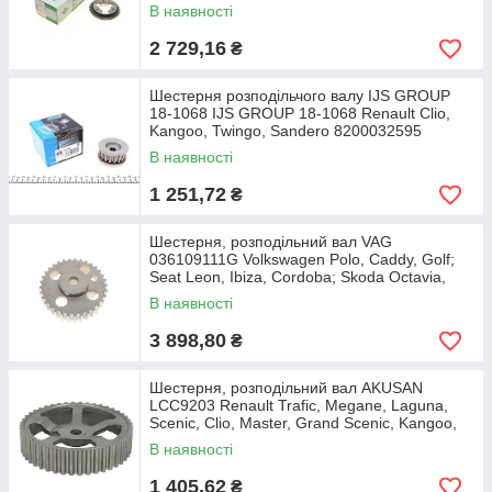
В наявності
2 729,16
₴
Шестерня розподільчого валу IJS GROUP
18-1068 IJS GROUP 18-1068 Renault Clio,
Kangoo, Twingo, Sandero 8200032595
В наявності
1 251,72
₴
Шестерня, розподільний вал VAG
036109111G Volkswagen Polo, Caddy, Golf;
Seat Leon, Ibiza, Cordoba; Skoda Octavia,
Fabia, Roomster
В наявності
3 898,80
₴
Шестерня, розподільний вал AKUSAN
LCC9203 Renault Trafic, Megane, Laguna,
Scenic, Clio, Master, Grand Scenic, Kangoo,
Espace
В наявності
1 405,62
₴