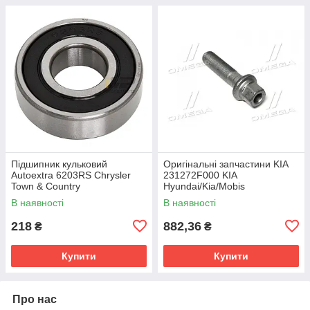
Підшипник кульковий
Оригінальні запчастини KIA
Autoextra 6203RS Chrysler
231272F000 KIA
Town & Country
Hyundai/Kia/Mobis
231272F000 Hyundai IX35,
В наявності
В наявності
Santa Fe, Tucson; KIA
Sportage, Carnival
218
882,36
₴
₴
Купити
Купити
Про нас