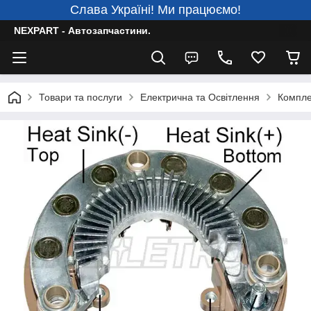
Слава Україні! Ми працюємо!
NEXPART - Автозапчастини.
Товари та послуги
Електрична та Освітлення
Компле