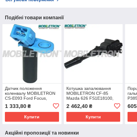
Подібні товари компанії
Датчик положення
Котушка запалювання
Порш
коленвалу MOBILETRON
MOBILETRON CF-85
галь
CS-E093 Ford Focus,
Mazda 626 FS1E18100,
P38
Mondeo, B-Max, Fiesta,
H006T21272, H6T21272
P385
1 333,80
2 462,40
605
₴
₴
Fusion, C-Max, KA,
V70;
Ecosport; Mazda 2; Volvo
Volk
Купити
Купити
S40,
Mer
Акційні пропозиції та новинки