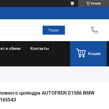
Кошик
ат и обмен
Контакты
Кошик
оловного циліндра AUTOFREN D1586 BMW
1165543