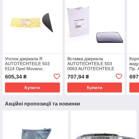
Уголок дзеркала R
Вставка дзеркала
Корп
AUTOTECHTEILE 503
AUTOTECHTEILE 503
виду
0114 Opel Movano;
0063 AUTOTECHTEILE
Пр.
Renault Master
503 0063 Renault Master,
8137
605,34
707,94
697
₴
₴
7700352178
Trafic; Opel Movano
A415
7701044515
4158
Купити
Купити
Акційні пропозиції та новинки