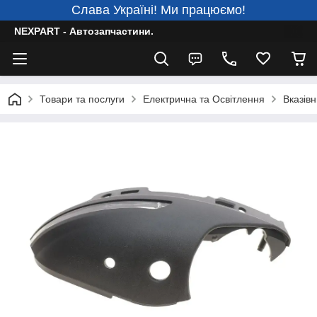
Слава Україні! Ми працюємо!
NEXPART - Автозапчастини.
Товари та послуги
Електрична та Освітлення
Вказів