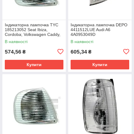
Індикаторна лампочка TYC
Індикаторна лампочка DEPO
185213052 Seat Ibiza,
4411512LUE Audi A6
Cordoba; Volkswagen Caddy,
4A0953049D
Polo 6K5953050C
В наявності
В наявності
574,56
605,34
₴
₴
Купити
Купити