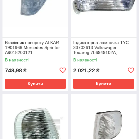
Вказівник повороту ALKAR
Індикаторна лампочка TYC
1901966 Mercedes Sprinter
33702613 Volkswagen
A9018200121
Touareg 7L6949102A,
7L6949102B
В наявності
В наявності
748,98
2 021,22
₴
₴
Купити
Купити