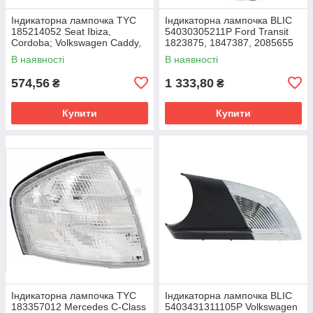
Індикаторна лампочка TYC
Індикаторна лампочка BLIC
185214052 Seat Ibiza,
54030305211P Ford Transit
Cordoba; Volkswagen Caddy,
1823875, 1847387, 2085655
Polo 6K5953049C
В наявності
В наявності
574,56
1 333,80
₴
₴
Купити
Купити
Індикаторна лампочка TYC
Індикаторна лампочка BLIC
183357012 Mercedes C-Class
5403431311105P Volkswagen