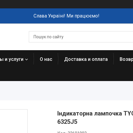
Слава Україні! Ми працюємо!
ы и услуги
О нас
Доставка и оплата
Возвр
Індикаторна лампочка TYC 
6325J5